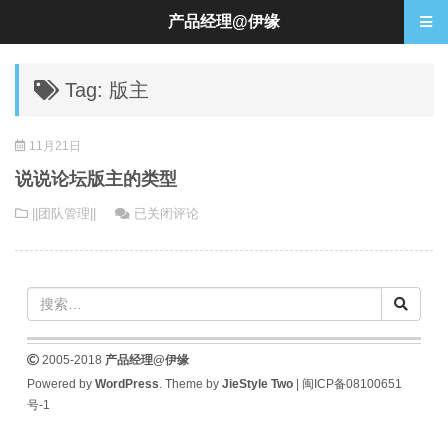
产品经理@伊缘
Tag: 版主
11月21日
说说论坛版主的类型
说
||团队管理||
已关闭评论
说
论
坛
版
主
的
2005-2018
产品经理@伊缘
类
Powered by
WordPress
. Theme by
JieStyle Two
|
闽ICP备08100651
型
号-1