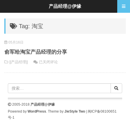
产品经理@伊缘
Tag: 淘宝
05月16日
俞军给淘宝产品经理的分享
俞
||产品经理||
已关闭评论
军
给
淘
宝
产
品
2005-2018
产品经理@伊缘
经
Powered by
WordPress
. Theme by
JieStyle Two
|
闽ICP备08100651
理
号-1
的
分