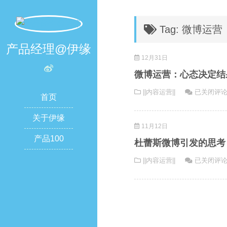
Tag: 微博运营
产品经理@伊缘
12月31日
微博运营：心态决定结
微
||内容运营||
已关闭评
首页
博
运
关于伊缘
11月12日
营：
产品100
心
杜蕾斯微博引发的思考
态
杜
||内容运营||
已关闭评
决
蕾
定
斯
结
微
果
博
引