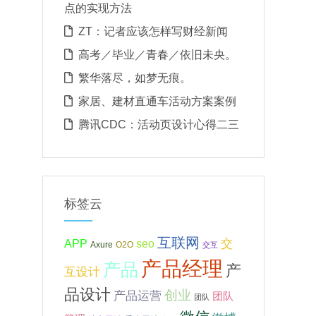
点的实现方法
ZT：记者应该怎样写财经新闻
高考／毕业／青春／依旧未央。
繁华落尽，如梦无痕。
家居、建材直通车活动方案案例
腾讯CDC：活动页设计心得二三
标签云
互联网
APP
交
seo
Axure
O2O
交互
产品经理
产品
产
互设计
品设计
创业
产品运营
团队
团队