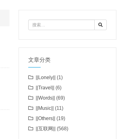
文章分类
||Lonely||
(1)
||Travel||
(6)
||Words||
(69)
||Music||
(11)
||Others||
(19)
||互联网||
(568)