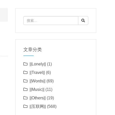
文章分类
||Lonely||
(1)
||Travel||
(6)
||Words||
(69)
||Music||
(11)
||Others||
(19)
||互联网||
(568)