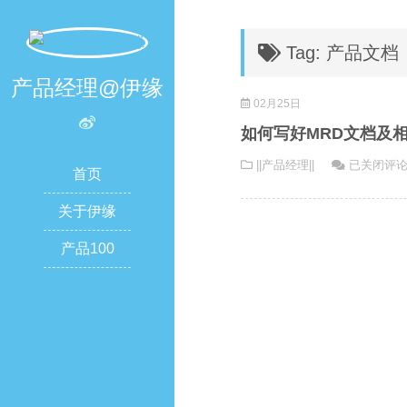
Tag: 产品文档
产品经理@伊缘
02月25日
如何写好MRD文档及
如
||产品经理||
已关闭评
首页
何
写
关于伊缘
好
产品100
MRD
文
档
及
相
关
注
意