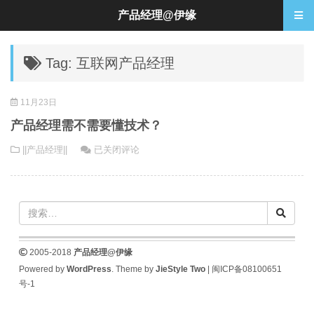
产品经理@伊缘
Tag: 互联网产品经理
11月23日
产品经理需不需要懂技术？
产
||产品经理||
已关闭评论
品
经
理
需
不
需
2005-2018
产品经理@伊缘
要
Powered by
WordPress
. Theme by
JieStyle Two
|
闽ICP备08100651
懂
号-1
技
术？