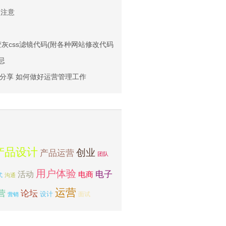
项注意
灰css滤镜代码(附各种网站修改代码)
忌
分享 如何做好运营管理工作
产品设计
创业
产品运营
团队
用户体验
电子
活动
电商
式
沟通
运营
营
论坛
设计
面试
营销