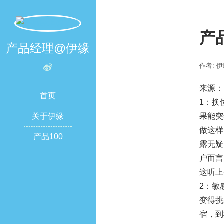
产
产品经理@伊缘
作者: 
来源：
首页
1：换
关于伊缘
果能突
做这样
产品100
露无疑
户而言
这听上
2：敏
变得挑
宿，到