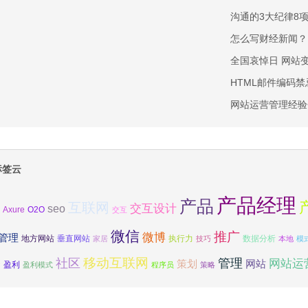
沟通的3大纪律8
怎么写财经新闻？
全国哀悼日 网站变
HTML邮件编码禁
网站运营管理经验
标签云
产品经理
产品
互联网
交互设计
seo
Axure
O2O
交互
微信
推广
微博
管理
地方网站
垂直网站
执行力
数据分析
家居
技巧
本地
模
移动互联网
社区
管理
网站运
务
网站
策划
盈利
盈利模式
程序员
策略