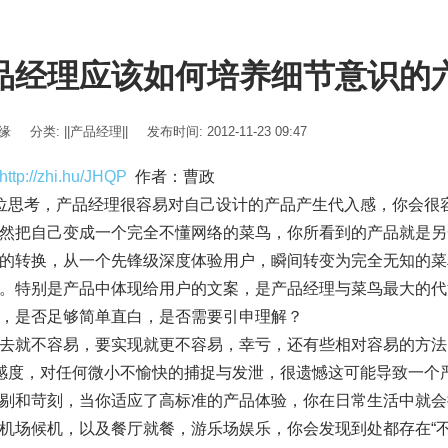
品经理应该如何培养细节意识的
伊缘
分类:
||产品经理||
发布时间: 2012-11-23 09:47
http://zhi.hu/JHQP
作者：曹政
位思考，产品经理很容易对自己设计的产品产生代入感，你会很
然把自己变成一个完全不懂网络的菜鸟，你所看到的产品就是另
的转换，从一个先锋级深度体验用户，瞬间转变为完全无知的菜
。特别是产品中体现给用户的文案，是产品经理与菜鸟最大的代
，是否足够简单直白，是否需要引申理解？
去就不容易，要实现就更不容易，幸亏，还有些相对容易的方法
感度，对任何微小不愉快的捕捉与发泄，很遗憾这可能导致一个
剔和苛刻，当你适应了高标准的产品体验，你在日常生活中就会
机场候机，以及餐厅就餐，游乐场娱乐，你会发现到处都存在“不