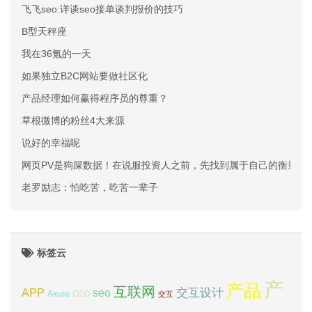
飞飞seo:详谈seo接单谈判报价的技巧
B型天秤座
我在36氪的一天
如果独立B2C网站要做社区化
产品经理如何赢得程序员的尊重？
草根微博的粉丝4大来源
说好的幸福呢
网页PV是狗屎数据！在说服投资人之前，先找到属于自己的衡量参
老罗励志：怕吃苦，吃苦一辈子
标签云
产
产品
互联网
APP
交互设计
seo
Axure
O2O
交互