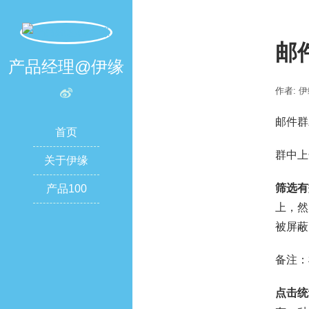
邮
产品经理@伊缘
作者: 
邮件群
首页
群中上
关于伊缘
筛选有
产品100
上，然
被屏蔽
备注：
点击统