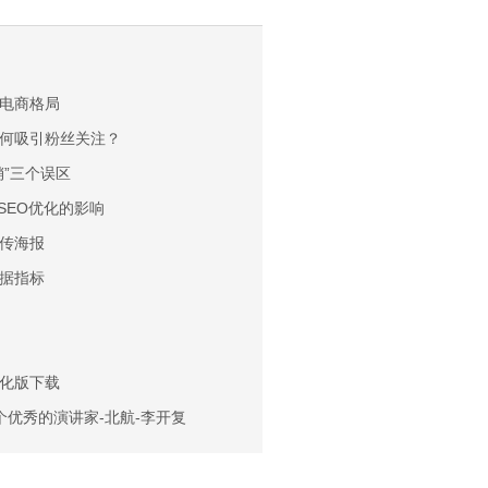
电商格局
何吸引粉丝关注？
销”三个误区
对SEO优化的影响
传海报
据指标
0 汉化版下载
个优秀的演讲家-北航-李开复