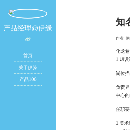
知
产品经理@伊缘
作者: 
化龙巷
首页
1.UI
关于伊缘
岗位描
产品100
负责界
中心的
任职要
1.美