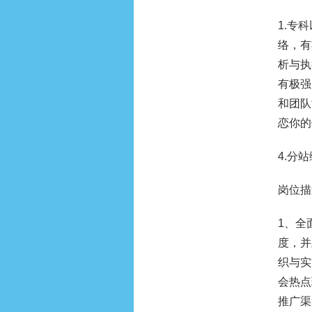
1.专
络，有
析与执行
有极强
和团队
恋你的
4.分站
岗位描
1、全
度，并
织与实
会热点
推广渠