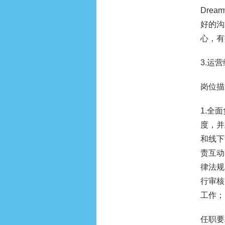
Drea
好的沟
心，有
3.运
岗位描
1.全
度，并
和线下
责互动
律法规
行审核
工作；
任职要