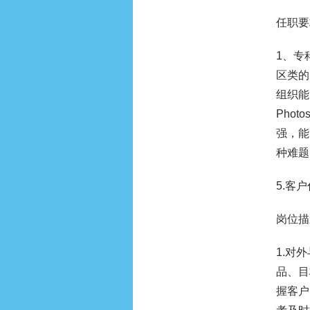
任职要
1、专
区类的
组织能
Pho
强，能
种难题
5.客户
岗位描
1.对
品、目
握客户