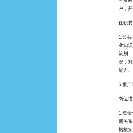
考及时
户，开
任职要
1.公
业知识
策划、
况，对
能力。
6.推广
岗位描
1.负
期关系
据核实