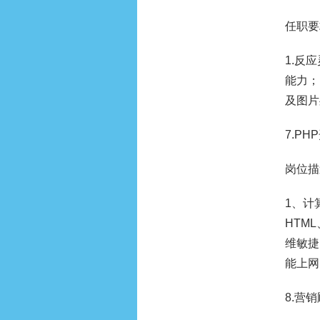
任职要
1.反
能力； 
及图片
7.P
岗位描
1、计
HTM
维敏捷
能上网
8.营