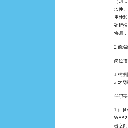
（UI 
软件。
用性和
确把握
协调，
2.前端
岗位描
1.根
3.对
任职要
1.计
WEB2
器之间