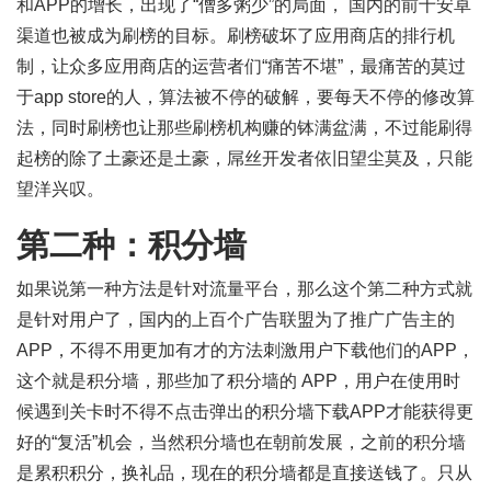
和APP的增长，出现了“僧多粥少”的局面， 国内的前十安卓
渠道也被成为刷榜的目标。刷榜破坏了应用商店的排行机
制，让众多应用商店的运营者们“痛苦不堪”，最痛苦的莫过
于app store的人，算法被不停的破解，要每天不停的修改算
法，同时刷榜也让那些刷榜机构赚的钵满盆满，不过能刷得
起榜的除了土豪还是土豪，屌丝开发者依旧望尘莫及，只能
望洋兴叹。
第二种：积分墙
如果说第一种方法是针对流量平台，那么这个第二种方式就
是针对用户了，国内的上百个广告联盟为了推广广告主的
APP，不得不用更加有才的方法刺激用户下载他们的APP，
这个就是积分墙，那些加了积分墙的 APP，用户在使用时
候遇到关卡时不得不点击弹出的积分墙下载APP才能获得更
好的“复活”机会，当然积分墙也在朝前发展，之前的积分墙
是累积积分，换礼品，现在的积分墙都是直接送钱了。只从