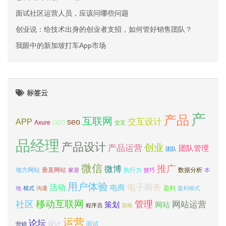
面试社区运营人员，应该问哪些问题
创业说：给技术出身的创业者支招，如何管好销售团队？
我眼中的新加坡打车App市场
标签云
产
产品
互联网
APP
交互设计
seo
Axure
O2O
交互
品经理
产品设计
创业
产品运营
团队管理
团队
微信
推广
微博
地方网站
垂直网站
执行力
数据分析
家居
技巧
本
用户体验
电子商务
活动
电商
盈利
地
模式
沟通
盈利模式
移动互联网
社区
管理
网站运营
网站
策划
程序员
策略
运营
论坛
设计
面试
营销