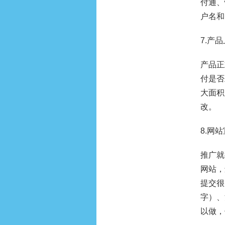
付通、
户名和
7.产
产品正
付是否
大面积
改。
8.网
推广就
网站，
提交很
字）、
以做，