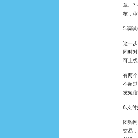
章、7
核，审
5.调
这一步
同时对
可上线
有两个
不超过
发短信
6.支
团购网
交易，