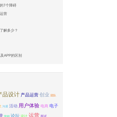
的7个障碍
运营
了解多少？
。
及APP的区别
产品设计
创业
产品运营
团队
用户体验
电子
活动
电商
式
沟通
运营
营
论坛
设计
面试
营销