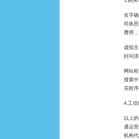
3.购
名字确
司执照
费用，
虚拟主
好问清
网站程
搜索中
买程序
4.工
以上的
通运营
机构代