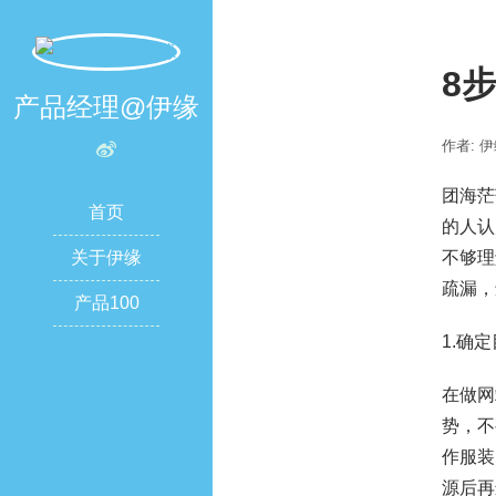
8
产品经理@伊缘
作者: 
团海茫
首页
的人认
关于伊缘
不够理
疏漏，
产品100
1.确
在做网
势，不
作服装
源后再