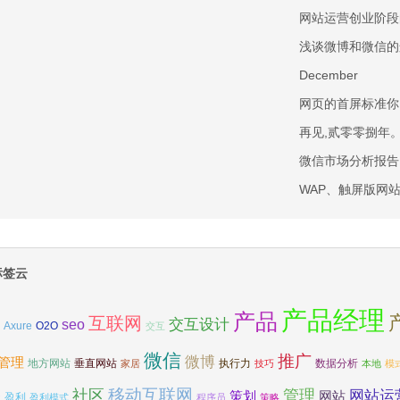
网站运营创业阶段
浅谈微博和微信的
December
网页的首屏标准你
再见,贰零零捌年
微信市场分析报告
WAP、触屏版网站
标签云
产品经理
产品
互联网
交互设计
seo
Axure
O2O
交互
微信
推广
微博
管理
地方网站
垂直网站
执行力
数据分析
家居
技巧
本地
模
移动互联网
社区
管理
网站运
务
网站
策划
盈利
盈利模式
程序员
策略